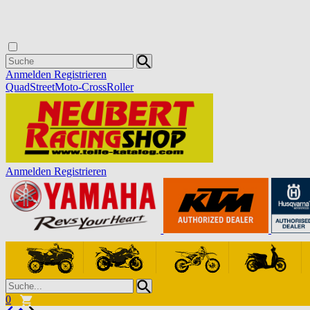
Anmelden
Registrieren
Quad
Street
Moto-Cross
Roller
Anmelden
Registrieren
0