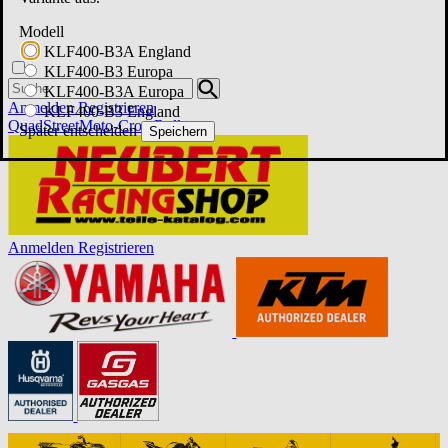
Modell
KLF400-B3A England
KLF400-B3 Europa
KLF400-B3A Europa
Anmelden
Registrieren
KLF400-B3 England
Quad
Street
Moto-Cross
Roller
Später entscheiden
Speichern
Anmelden
Registrieren