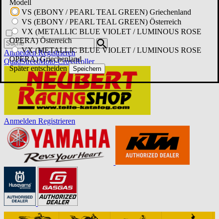
Modell
VS (EBONY / PEARL TEAL GREEN) Griechenland
VS (EBONY / PEARL TEAL GREEN) Österreich
VX (METALLIC BLUE VIOLET / LUMINOUS ROSE
OPERA) Österreich
VX (METALLIC BLUE VIOLET / LUMINOUS ROSE
Anmelden
Registrieren
OPERA) Griechenland
Quad
Street
Moto-Cross
Roller
Später entscheiden
Speichern
Anmelden
Registrieren