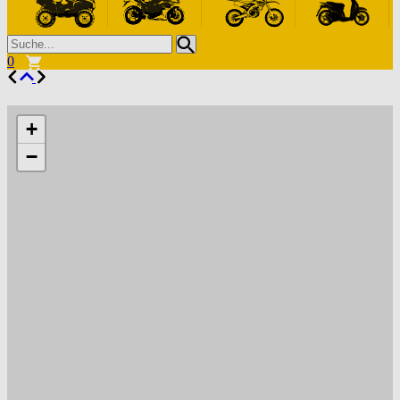
0
+
−