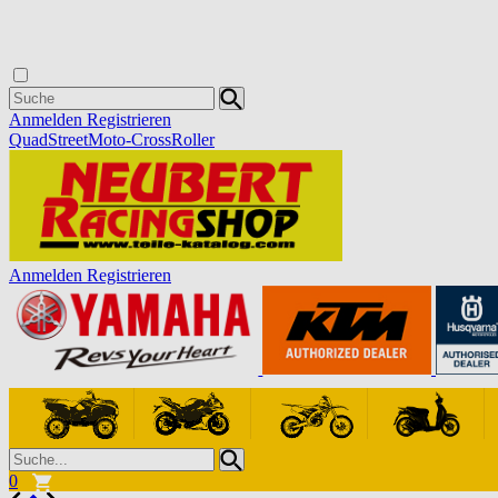
Anmelden
Registrieren
Quad
Street
Moto-Cross
Roller
Anmelden
Registrieren
0