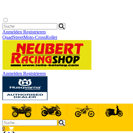
Anmelden
Registrieren
Quad
Street
Moto-Cross
Roller
Anmelden
Registrieren
0