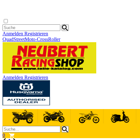
Anmelden
Registrieren
Quad
Street
Moto-Cross
Roller
Anmelden
Registrieren
0