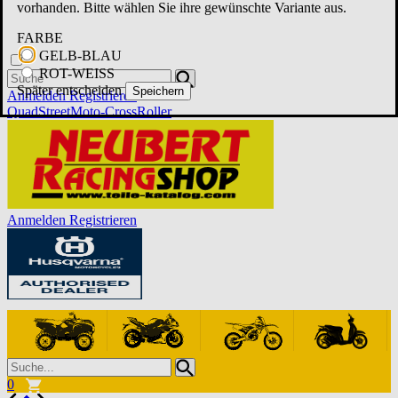
vorhanden. Bitte wählen Sie ihre gewünschte Variante aus.
FARBE
GELB-BLAU
ROT-WEISS
Später entscheiden
Speichern
Anmelden
Registrieren
Quad
Street
Moto-Cross
Roller
Anmelden
Registrieren
0