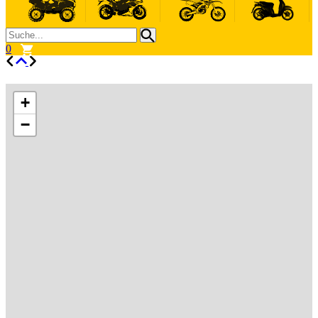
0
+
−