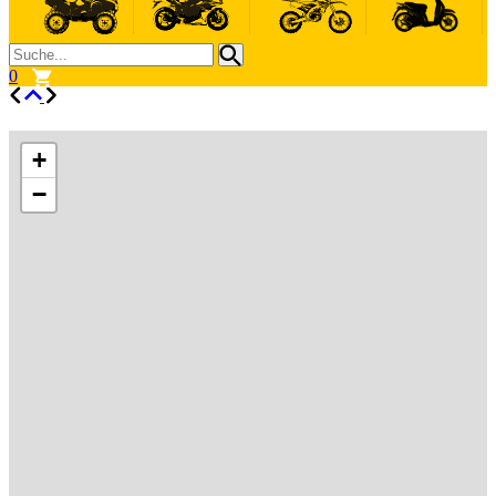
0
+
−