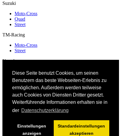
Suzuki
Moto-Cross
Quad
Street
TM-Racing
Moto-Cross
Street
Yamaha
Moto-Cross
Diese Seite benutzt Cookies, um seinen
Quad
Benutzern das beste Webseiten-Erlebnis zu
Roller
Street
ermöglichen. Außerdem werden teilweise
auch Cookies von Diensten Dritter gesetzt.
Weiterführende Informationen erhalten sie in
der
Datenschutzerklärung
Einstellungen
Standardeinstellungen
anzeigen
akzeptieren