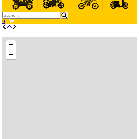
0
+
−