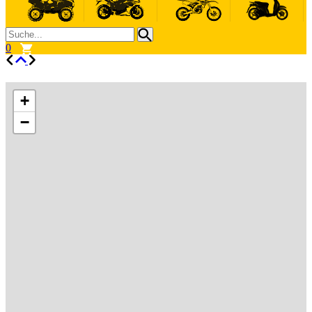
0
+
−