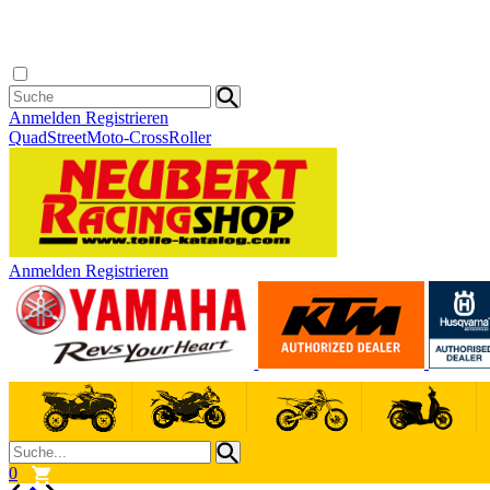
Anmelden
Registrieren
Quad
Street
Moto-Cross
Roller
Anmelden
Registrieren
0