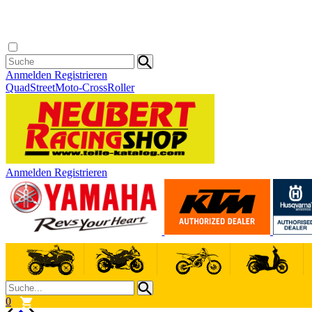
Anmelden
Registrieren
Quad
Street
Moto-Cross
Roller
Anmelden
Registrieren
0