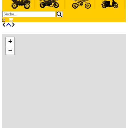
0
+
−