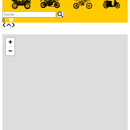
0
+
−