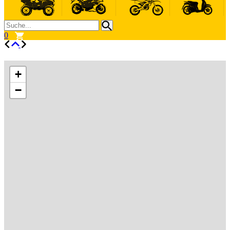
0
+
−