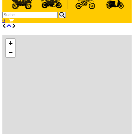
0
+
−