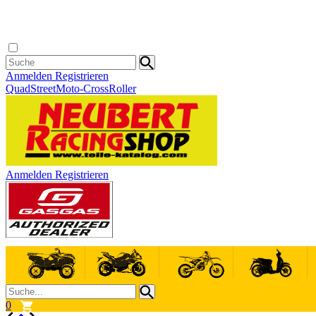
Anmelden
Registrieren
Quad
Street
Moto-Cross
Roller
Anmelden
Registrieren
0