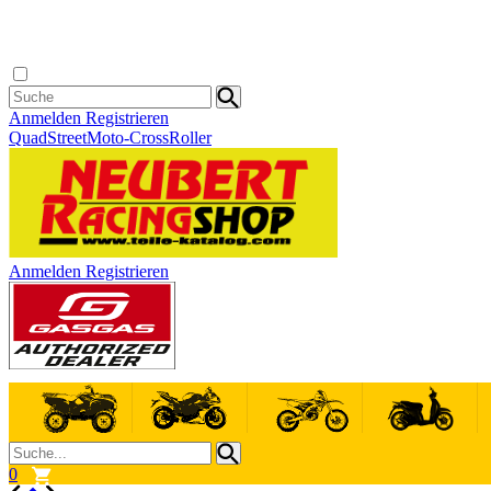
Anmelden
Registrieren
Quad
Street
Moto-Cross
Roller
Anmelden
Registrieren
0