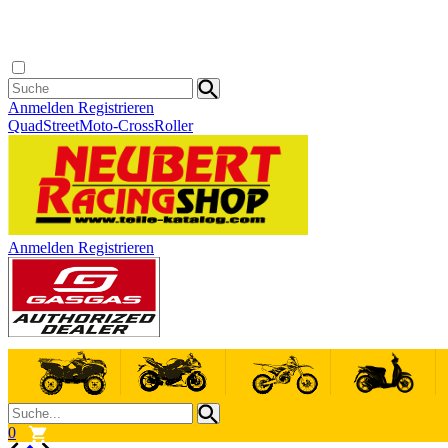
Anmelden
Registrieren
Quad
Street
Moto-Cross
Roller
Anmelden
Registrieren
0