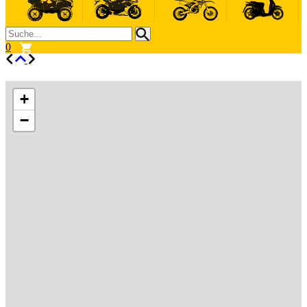
0
+
−