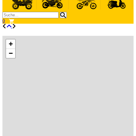
0
+
−