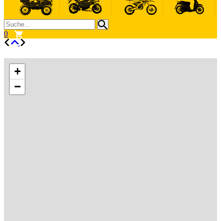
0
+
−