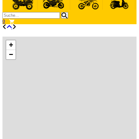
0
+
−