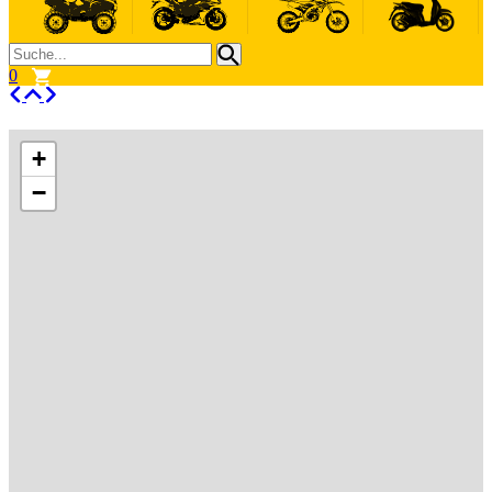
0
+
−