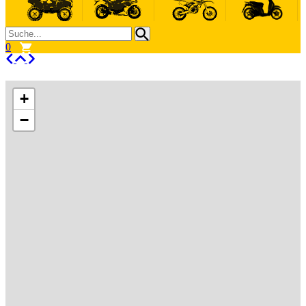
0
+
−