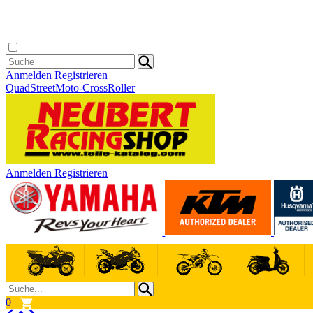
Anmelden
Registrieren
Quad
Street
Moto-Cross
Roller
Anmelden
Registrieren
0