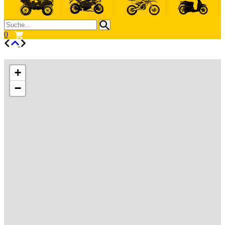
0
+
−