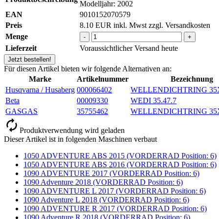
Modelljahr: 2002
EAN
9010152070579
Preis
8.10
EUR
inkl. Mwst zzgl. Versandkosten
Menge
-
+
Lieferzeit
Voraussichtlicher Versand heute
Jetzt bestellen!
Für diesen Artikel bieten wir folgende Alternativen an:
Marke
Artikelnummer
Bezeichnung
Husqvarna / Husaberg
000066402
WELLENDICHTRING 35
Beta
00009330
WEDI 35.47.7
GASGAS
35755462
WELLENDICHTRING 35
Produktverwendung wird geladen
Dieser Artikel ist in folgenden Maschinen verbaut
1050 ADVENTURE ABS 2015 (VORDERRAD Position: 6)
1050 ADVENTURE ABS 2016 (VORDERRAD Position: 6)
1090 ADVENTURE 2017 (VORDERRAD Position: 6)
1090 Adventure 2018 (VORDERRAD Position: 6)
1090 ADVENTURE L 2017 (VORDERRAD Position: 6)
1090 Adventure L 2018 (VORDERRAD Position: 6)
1090 ADVENTURE R 2017 (VORDERRAD Position: 6)
1090 Adventure R 2018 (VORDERRAD Position: 6)