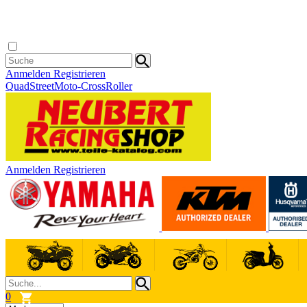
Anmelden
Registrieren
Quad
Street
Moto-Cross
Roller
Anmelden
Registrieren
0