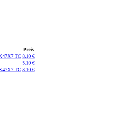
Preis
X47X7 TC
8.10
€
5.10
€
X47X7 TC
8.10
€