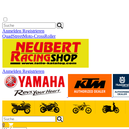
Anmelden
Registrieren
Quad
Street
Moto-Cross
Roller
Anmelden
Registrieren
0