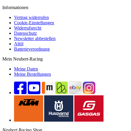
Informationen
Vertrag widerrufen
Cookie-Einstellungen
Widerrufsrecht
Datenschutz
Newsletter abbestellen
Altöl
Batterieverordnung
Mein Neubert-Racing
Meine Daten
Meine Bestellungen
Neubert Racing Shop