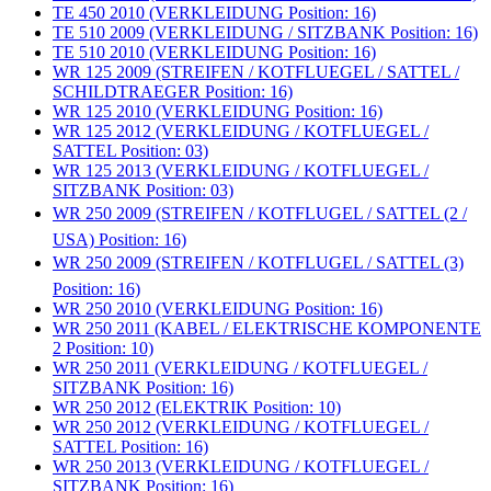
TE 450 2010 (VERKLEIDUNG Position: 16)
TE 510 2009 (VERKLEIDUNG / SITZBANK Position: 16)
TE 510 2010 (VERKLEIDUNG Position: 16)
WR 125 2009 (STREIFEN / KOTFLUEGEL / SATTEL /
SCHILDTRAEGER Position: 16)
WR 125 2010 (VERKLEIDUNG Position: 16)
WR 125 2012 (VERKLEIDUNG / KOTFLUEGEL /
SATTEL Position: 03)
WR 125 2013 (VERKLEIDUNG / KOTFLUEGEL /
SITZBANK Position: 03)
WR 250 2009 (STREIFEN / KOTFLUGEL / SATTEL (2 /
USA) Position: 16)
WR 250 2009 (STREIFEN / KOTFLUGEL / SATTEL (3)
Position: 16)
WR 250 2010 (VERKLEIDUNG Position: 16)
WR 250 2011 (KABEL / ELEKTRISCHE KOMPONENTE
2 Position: 10)
WR 250 2011 (VERKLEIDUNG / KOTFLUEGEL /
SITZBANK Position: 16)
WR 250 2012 (ELEKTRIK Position: 10)
WR 250 2012 (VERKLEIDUNG / KOTFLUEGEL /
SATTEL Position: 16)
WR 250 2013 (VERKLEIDUNG / KOTFLUEGEL /
SITZBANK Position: 16)