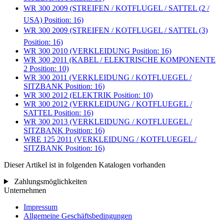
WR 300 2009 (STREIFEN / KOTFLUGEL / SATTEL (2 /
USA) Position: 16)
WR 300 2009 (STREIFEN / KOTFLUGEL / SATTEL (3)
Position: 16)
WR 300 2010 (VERKLEIDUNG Position: 16)
WR 300 2011 (KABEL / ELEKTRISCHE KOMPONENTE
2 Position: 10)
WR 300 2011 (VERKLEIDUNG / KOTFLUEGEL /
SITZBANK Position: 16)
WR 300 2012 (ELEKTRIK Position: 10)
WR 300 2012 (VERKLEIDUNG / KOTFLUEGEL /
SATTEL Position: 16)
WR 300 2013 (VERKLEIDUNG / KOTFLUEGEL /
SITZBANK Position: 16)
WRE 125 2011 (VERKLEIDUNG / KOTFLUEGEL /
SITZBANK Position: 16)
Dieser Artikel ist in folgenden Katalogen vorhanden
Zahlungsmöglichkeiten
Unternehmen
Impressum
Allgemeine Geschäftsbedingungen