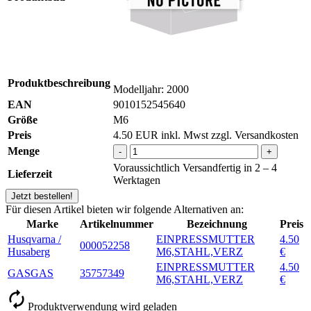
Produktbeschreibung
Modelljahr: 2000
EAN
9010152545640
Größe
M6
Preis
4.50
EUR
inkl. Mwst zzgl. Versandkosten
Menge
-
+
Voraussichtlich Versandfertig in 2 – 4
Lieferzeit
Werktagen
Jetzt bestellen!
Für diesen Artikel bieten wir folgende Alternativen an:
Marke
Artikelnummer
Bezeichnung
Preis
Husqvarna /
EINPRESSMUTTER
4.50
000052258
Husaberg
M6,STAHL,VERZ
€
EINPRESSMUTTER
4.50
GASGAS
35757349
M6,STAHL,VERZ
€
Produktverwendung wird geladen